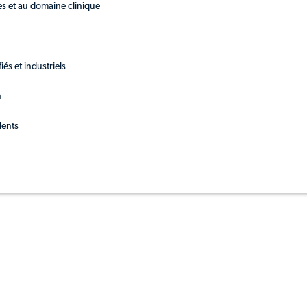
es et au domaine clinique
iés et industriels
n
lents