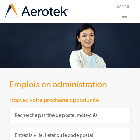
Skip to main content
MENU
-
0
Emplois en administration
Trouvez votre prochaine opportunité
Search for Job Title
Enter Location