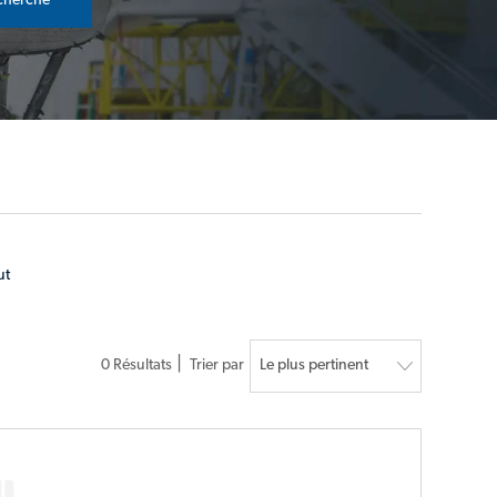
cherche
ut
0
Résultats
Trier par