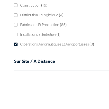
catégorie
Emplois
Construction
(
19
)
Emplois
Distribution Et Logistique
(
4
)
Emplois
Fabrication Et Production
(
85
)
Emploi
Installations Et Entretien
(
1
)
Opérations Aéronautiques Et Aéroportuaires
(
0
)
Sur Site / À Distance