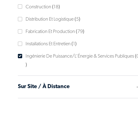
catégorie
Emplois
Construction
(
18
)
Emplois
Distribution Et Logistique
(
5
)
Emplois
Fabrication Et Production
(
79
)
Emploi
Installations Et Entretien
(
1
)
Ingénierie De Puissance/l’Énergie & Services Publiques
(
)
Sur Site / À Distance